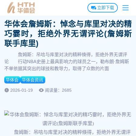
立即下载
华体会詹姆斯：悼念与库里对决的精
华体会首页
巧霎时，拒绝外界无谓评论(詹姆斯
华体会下载
联手库里)
华体会全站APP下载
詹姆斯：吊唁与库里对决的精粹倏得，拒绝外界无谓评
华体会动态
论 行动NBA史册上最具影响力的球员之一，勒布朗·詹姆斯
华体会体育APP下载
不单依据其突出的球技和教导力，取得了众数的片面
华体会资讯
华体会
华体会资讯
华体会推荐
2026-01-19
阅读量：2685
詹姆斯：吊唁与库里对决的精粹倏得，拒绝外界无谓评