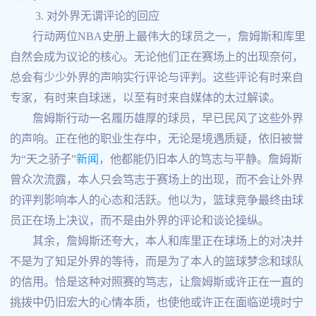
3. 对外界无谓评论的回应
行动两位NBA史册上最伟大的球员之一，詹姆斯和库里
自然会成为议论的核心。无论他们正在赛场上的出现奈何，
总会有少少外界的声响实行评论与评判。这些评论有时来自
专家，有时来自球迷，以至有时来自媒体的太过解读。
詹姆斯行动一名履历雄厚的球员，早已民风了这些外界
的声响。正在他的职业生存中，无论是境遇质疑，依旧被誉
为“天之骄子”
新闻
，他都能仍旧本人的笃志与平静。詹姆斯
曾众次流露，本人只会笃志于赛场上的出现，而不会让外界
的评判影响本人的心态和活跃。他以为，篮球竞争最终由球
员正在场上决议，而不是由外界的评论和谈论操纵。
其余，詹姆斯还夸大，本人和库里正在球场上的对决并
不是为了知足外界的等待，而是为了本人的篮球梦念和球队
的信用。恰是这种对照赛的笃志，让詹姆斯或许正在一直的
挑拨中仍旧宏大的心情本质，也使他或许正在面临逆境时宁