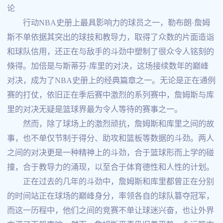
论
行动NBA史册上最具影响力的球员之一，勒布朗·詹姆
斯不单依据其突出的球技和教导力，取得了众数的片面造诣
和球队信用，还正在与敌手的斗劲中塑制了很众令人铭刻的
倏得。加倍是与斯蒂芬·库里的对决，这场接续数年的巅峰
对决，成为了NBA史册上的经典篇章之一。无论是正在通例
赛的打仗，依旧正在季后赛中激烈的系列赛中，詹姆斯与库
里的对决无疑是篮球界最为令人等待的赛事之一。
然而，除了球场上的激烈顽抗，詹姆斯和库里之间的故
事，也不单仅节制于得分、助攻和篮板等数据的斗劲。两人
之间的对决更是一种精神上的斗劲，合于篮球形而上学的碰
撞，合于教导力的涌现，以至合于体育德性和人性的计划。
正在过去的几年的斗劲中，詹姆斯和库里都曾正在分别
的时间站正在球场的巅峰身分，率领各自的球队篡夺冠军，
而这一历程中，他们之间的竞赛不单让球迷兴奋，也让外界